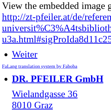
View the embedded image ga
http://zt-pfeiler.at/de/refe
universit%C3%A4tsbibliot
u3a.html#sigProIda8d11c2
Weiter
FaLang translation system by Faboba
DR. PFEILER GmbH
Wielandgasse 36
8010 Graz