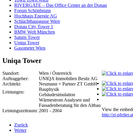
RIVERGATE – Das Office Center an der Donau
Forum Schönbrunn
Hochhaus Energie AG
Schlachthausgasse Wien
Donau City Tower 1
BMW Welt München
Saturn Tower
Uniqa Tower
Gasometer Wien
Uniqa Tower
Standort:
Wien / Österreich
Auftraggeber:
UNIQA Immobilien Besitz AG
Architekt:
Neumann + Partner ZT GmbH
Bauphysik
Leistungen:
Gebäudesimulation
Wärmestrom Analysen und
Fassadenberatung für den Altbau
View the embedd
Leistungszeitraum:
2001 - 2004
http://zt-pfeile
Zurück
Weiter