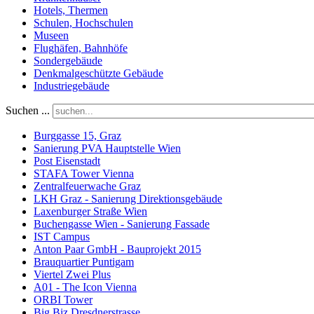
Hotels, Thermen
Schulen, Hochschulen
Museen
Flughäfen, Bahnhöfe
Sondergebäude
Denkmalgeschützte Gebäude
Industriegebäude
Suchen ...
Burggasse 15, Graz
Sanierung PVA Hauptstelle Wien
Post Eisenstadt
STAFA Tower Vienna
Zentralfeuerwache Graz
LKH Graz - Sanierung Direktionsgebäude
Laxenburger Straße Wien
Buchengasse Wien - Sanierung Fassade
IST Campus
Anton Paar GmbH - Bauprojekt 2015
Brauquartier Puntigam
Viertel Zwei Plus
A01 - The Icon Vienna
ORBI Tower
Big Biz Dresdnerstrasse