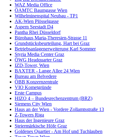
WAZ Media Office
ÖAMTC Baumgasse Wien
Wilhelminenspital Neubau - TP1
AK-Wien Plösselgasse
Aspern Seestadt D4
Pantha Rhei Düsseldorf
Bürohaus Maria-Theresien-Strasse 11
Grundstücksbeurteilung, Hart bei Graz
Betriebsanlagenerweiterung Karl Sommer
Styria Media Center Graz
ÖWG Headquarter Graz
IZD-Tower, Wien
BAXTER - Lange Allee 24 Wien
Bureau am Belvedere
ÖBB Konzernzentrale
VIO Kometgründe
Erste Campus
HIZO 4 – Bundesrechenzentrum (BRZ)
Siemens City Wien
Haus an der Wien - Vordere Zollamtsstraße 13
Z-Towers Riga
Haus der Ingenieure Graz
Steiermärkische Höfe Graz
Goldenes Quartier - Am Hof und Tuchlauben
Town Town Wien