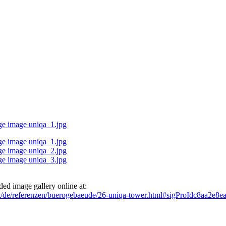
ed image gallery online at:
r.at/de/referenzen/buerogebaeude/26-uniqa-tower.html#sigProIdc8aa2e8e